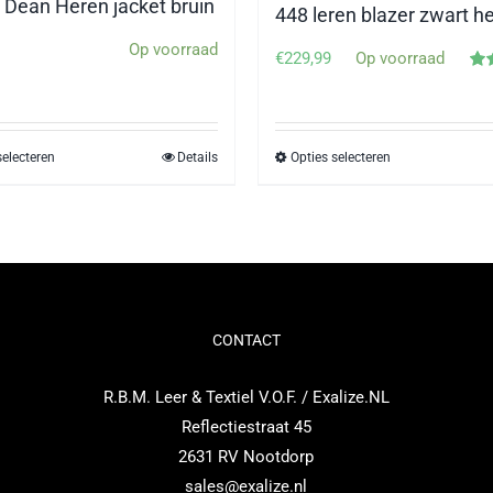
Dean Heren jacket bruin
448 leren blazer zwart h
Op voorraad
€
229,99
Op voorraad
Ge
5.0
selecteren
Details
Opties selecteren
Dit
Dit
product
product
heeft
heeft
meerdere
meerdere
variaties.
variaties.
Deze
Deze
optie
optie
CONTACT
kan
kan
R.B.M. Leer & Textiel V.O.F. / Exalize.NL
gekozen
gekozen
Reflectiestraat 45
worden
worden
2631 RV Nootdorp
op
op
sales@exalize.nl
de
de