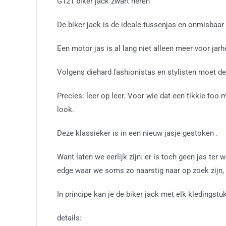
G121 biker jack zwart heren
De biker jack is de ideale tussenjas en onmisbaar 
Een motor jas is al lang niet alleen meer voor jarh
Volgens diehard fashionistas en stylisten moet d
Precies: leer op leer. Voor wie dat een tikkie too
look.
Deze klassieker is in een nieuw jasje gestoken .
Want laten we eerlijk zijn: er is toch geen jas ter w
edge waar we soms zo naarstig naar op zoek zijn, e
In principe kan je de biker jack met elk kleding
details: