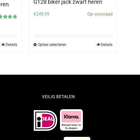
G128 biker jack zwart heren
eren
€
249,99
Op voorraad
waardeerd
0
uit 5
Details
Opties selecteren
Details
Dit
product
heeft
meerdere
variaties.
Deze
optie
VEILIG BETALEN
kan
gekozen
worden
op
de