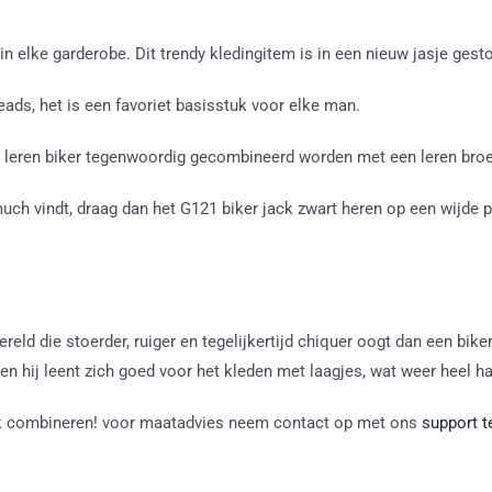
in elke garderobe. Dit trendy kledingitem is in een nieuw jasje gest
eads, het is een favoriet basisstuk voor elke man.
e leren biker tegenwoordig gecombineerd worden met een leren bro
 much vindt, draag dan het G121 biker jack zwart heren op een wijde 
ereld die stoerder, ruiger en tegelijkertijd chiquer oogt dan een bike
n hij leent zich goed voor het kleden met laagjes, wat weer heel ha
stuk combineren! voor maatadvies neem contact op met ons
support 