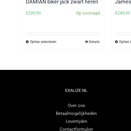
DAMIAN biker jack zwart heren
James 
€
299,99
Op voorraad
€
249,99
Opties selecteren
Details
Opties 
Dit
product
heeft
meerdere
variaties.
Deze
optie
EXALIZE.NL
kan
Over ons
gekozen
Betaalmogelijkheden
worden
Levertijden
op
Contactformulier
de