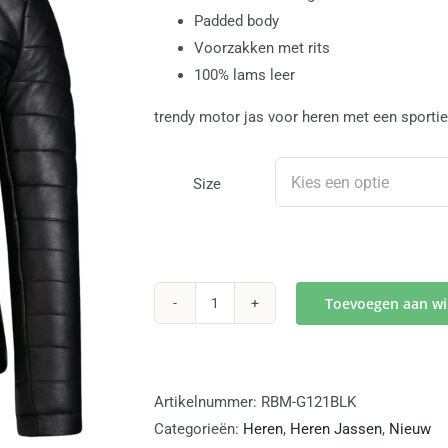
Padded body
Voorzakken met rits
100% lams leer
trendy motor jas voor heren met een sporti
Size
Toevoegen aan w
G121
biker
jack
zwart
Artikelnummer:
RBM-G121BLK
heren
Categorieën:
Heren
,
Heren Jassen
,
Nieuw