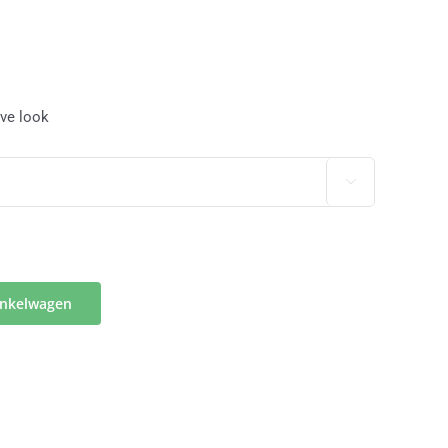
eve look

inkelwagen