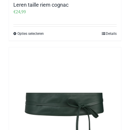
Leren taille riem cognac
€
24,99
Opties selecteren
Details
Dit
product
heeft
meerdere
variaties.
Deze
optie
kan
gekozen
worden
op
de
productpagina