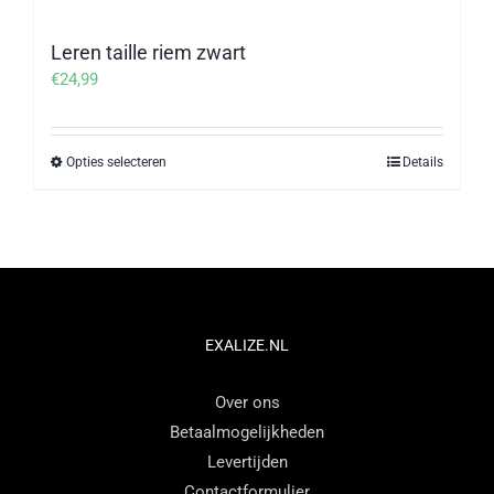
Leren taille riem zwart
€
24,99
Opties selecteren
Details
Dit
product
heeft
meerdere
variaties.
Deze
optie
EXALIZE.NL
kan
Over ons
gekozen
Betaalmogelijkheden
worden
Levertijden
op
Contactformulier
de