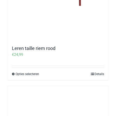
Leren taille riem rood
€
24,99
Opties selecteren
Details
Dit
product
heeft
meerdere
variaties.
Deze