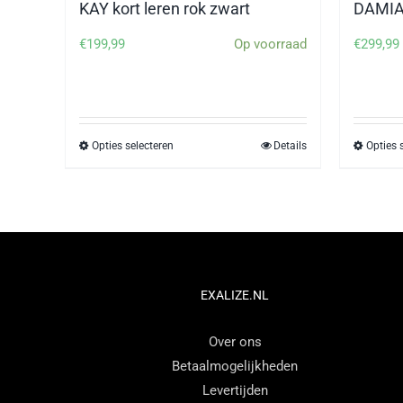
DAMIAN
KAY kort leren rok zwart
€
299,99
€
199,99
Op voorraad
Opties selecteren
Details
Opties 
Dit
product
heeft
meerdere
variaties.
Deze
optie
EXALIZE.NL
kan
Over ons
gekozen
Betaalmogelijkheden
worden
Levertijden
op