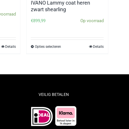
IVANO Lammy coat heren
zwart shearling
voorraad
€
899,99
Op voorraad
Details
Opties selecteren
Details
Dit
product
heeft
meerdere
variaties.
Deze
optie
VEILIG BETALEN
kan
gekozen
worden
op