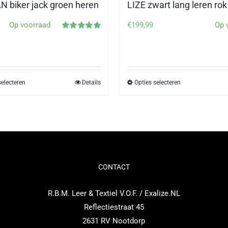
 biker jack groen heren
LIZE zwart lang leren rok
Op voorraad
€
199,99
Op 
Gewaardeerd
5.00
uit 5
selecteren
Details
Opties selecteren
Dit
Dit
product
product
heeft
heeft
meerdere
meerdere
variaties.
variaties.
Deze
Deze
optie
optie
CONTACT
kan
kan
R.B.M. Leer & Textiel V.O.F. / Exalize.NL
gekozen
gekozen
Reflectiestraat 45
worden
worden
2631 RV Nootdorp
op
op