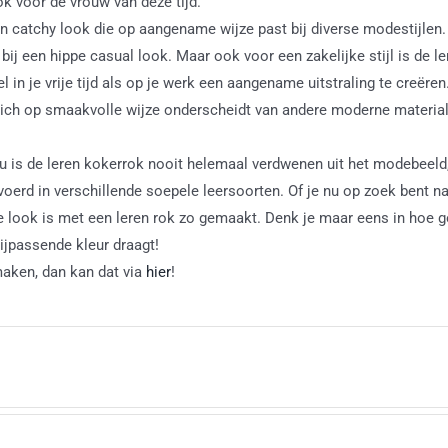
ok voor de vrouw van deze tijd.
een catchy look die op aangename wijze past bij diverse modestijlen.
bij een hippe casual look. Maar ook voor een zakelijke stijl is de le
in je vrije tijd als op je werk een aangename uitstraling te creëren
 zich op smaakvolle wijze onderscheidt van andere moderne materia
Nu is de leren kokerrok nooit helemaal verdwenen uit het modebeeld
voerd in verschillende soepele leersoorten. Of je nu op zoek bent naa
e look is met een leren rok zo gemaakt. Denk je maar eens in hoe g
ijpassende kleur draagt!
maken, dan kan dat via
hier
!