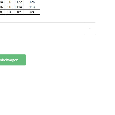

inkelwagen