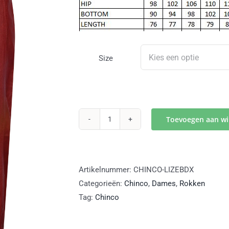
Size
Toevoegen aan w
LIZE
rood
lang
leren
Artikelnummer:
CHINCO-LIZEBDX
rok
Categorieën:
Chinco
,
Dames
,
Rokken
aantal
Tag:
Chinco