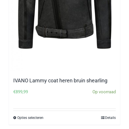
IVANO Lammy coat heren bruin shearling
€
899,99
Op voorraad
Opties selecteren
Details
Dit
product