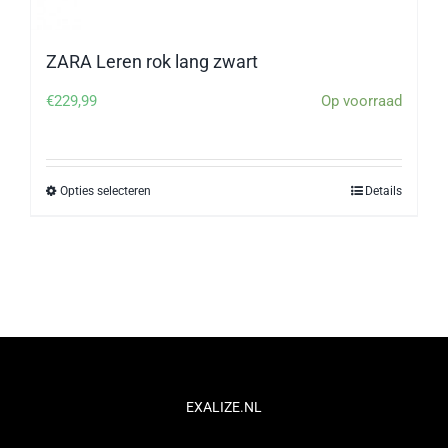
ZARA Leren rok lang zwart
€
229,99
Op voorraad
Opties selecteren
Details
Dit
product
heeft
meerdere
variaties.
Deze
optie
kan
EXALIZE.NL
gekozen
worden