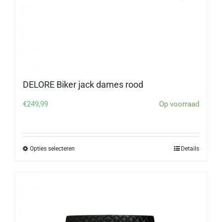
DELORE Biker jack dames rood
€
249,99
Op voorraad
Opties selecteren
Details
Dit
product
heeft
meerdere
variaties.
Deze