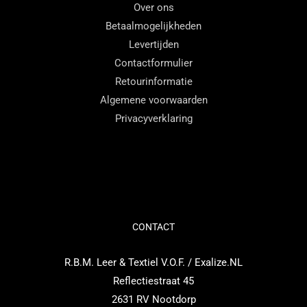
Over ons
op
Betaalmogelijkheden
de
Levertijden
productpagina
Contactformulier
Retourinformatie
Algemene voorwaarden
Privacyverklaring
CONTACT
R.B.M. Leer & Textiel V.O.F. / Exalize.NL
Reflectiestraat 45
2631 RV Nootdorp