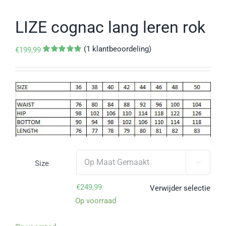
LIZE cognac lang leren rok
(
1
klantbeoordeling)
€
199,99
Gewaardeerd
1
5.00
op 5
gebaseerd
op
klantbeoordeling
Size

€
249,99
Verwijder selectie
Op voorraad