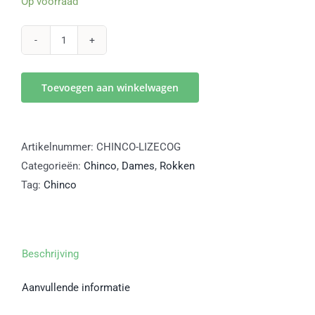
Op voorraad
LIZE
cognac
lang
Toevoegen aan winkelwagen
leren
rok
aantal
Artikelnummer:
CHINCO-LIZECOG
Categorieën:
Chinco
,
Dames
,
Rokken
Tag:
Chinco
Beschrijving
Aanvullende informatie