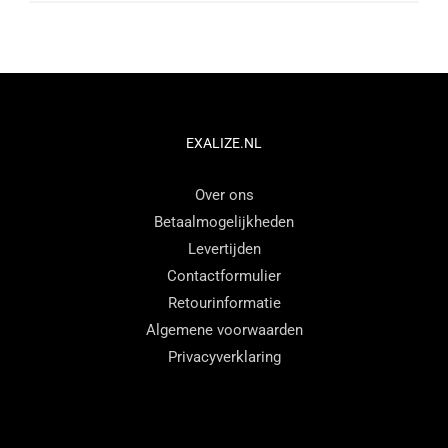
product
heeft
meerdere
variaties.
Deze
optie
EXALIZE.NL
kan
Over ons
gekozen
Betaalmogelijkheden
worden
Levertijden
op
Contactformulier
de
Retourinformatie
productpagina
Algemene voorwaarden
Privacyverklaring