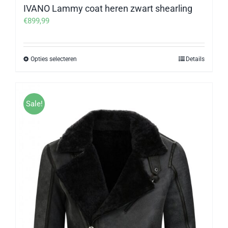
IVANO Lammy coat heren zwart shearling
€
899,99
Opties selecteren
Details
Dit
product
heeft
meerdere
Sale!
variaties.
Deze
optie
kan
gekozen
worden
op
de
productpagina