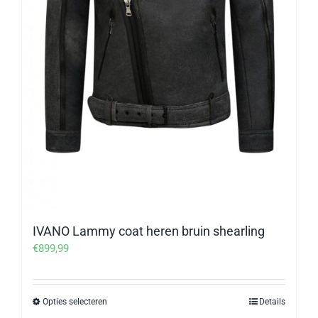
IVANO Lammy coat heren bruin shearling
€
899,99
Opties selecteren
Details
Dit