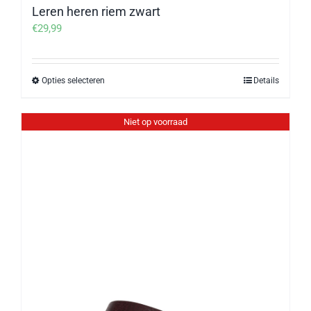
Leren heren riem zwart
€
29,99
Opties selecteren
Details
Dit
product
heeft
Niet op voorraad
meerdere
variaties.
Deze
optie
kan
gekozen
worden
op
de
productpagina