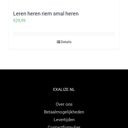
Leren heren riem smal heren
€
29,99
Details
EXALIZE.NL
Over ons
Betaalmogelijkheden
Levertijden
Contactformulier