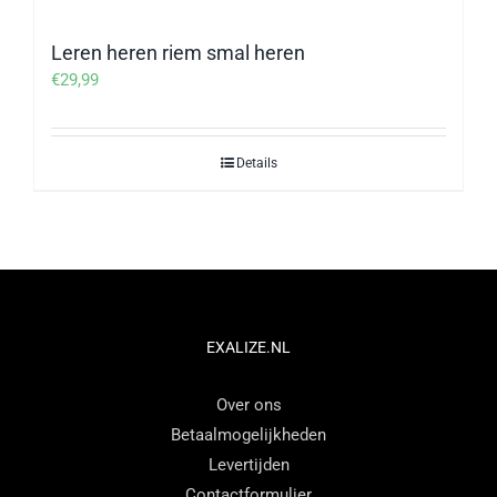
Leren heren riem smal heren
€
29,99
Details
EXALIZE.NL
Over ons
Betaalmogelijkheden
Levertijden
Contactformulier