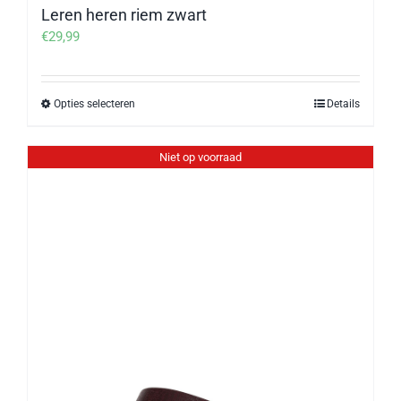
Leren heren riem zwart
€
29,99
Opties selecteren
Details
Dit
product
heeft
Niet op voorraad
meerdere
variaties.
Deze
optie
kan
gekozen
worden
op
de
productpagina