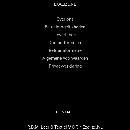
niet
EXALIZE.NL
nodig
om
Over ons
na
Betaalmogelijkheden
te
Levertijden
denken
Contactformulier
over
Retourinformatie
hoe
Algemene voorwaarden
lang
Privacyverklaring
de
pil
effectief
zal
zijn,
CONTACT
want
als
R.B.M. Leer & Textiel V.O.F. / Exalize.NL
je