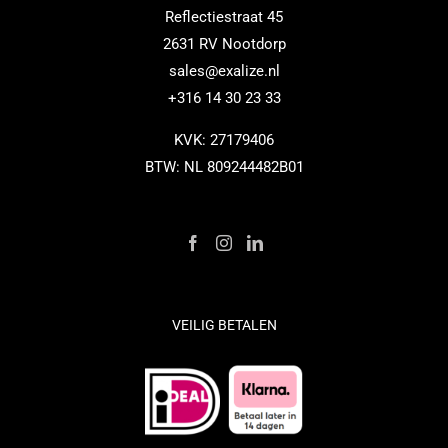
Reflectiestraat 45
hem
2631 RV Nootdorp
regelmatig
sales@exalize.nl
inneemt,
+316 14 30 23 33
zal
hij
KVK: 27179406
waarschijnlijk
BTW: NL 809244482B01
geen
symptomen
van
erectiestoornissen
veroorzaken.
In
VEILIG BETALEN
Nederland
Cialis
kopen
zonder